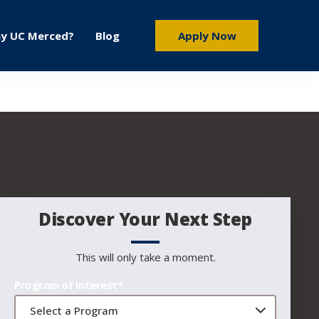
y UC Merced?
Blog
Apply Now
Discover Your Next Step
This will only take a moment.
Program of Interest*