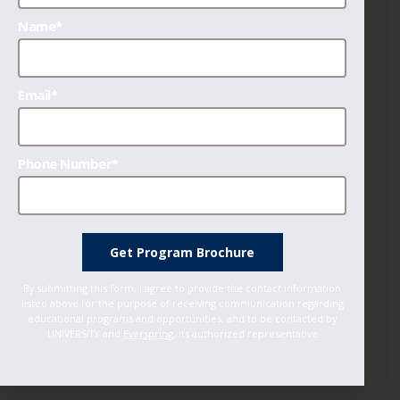
Name*
Email*
Phone Number*
Get Program Brochure
By submitting this form, I agree to provide the contact information
listed above for the purpose of receiving communication regarding
educational programs and opportunities, and to be contacted by
UNIVERSITY and
Everspring
, its authorized representative