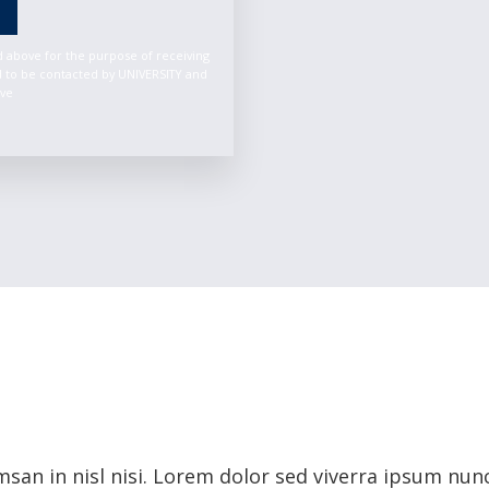
ed above for the purpose of receiving
 to be contacted by UNIVERSITY and
ive
san in nisl nisi. Lorem dolor sed viverra ipsum nun