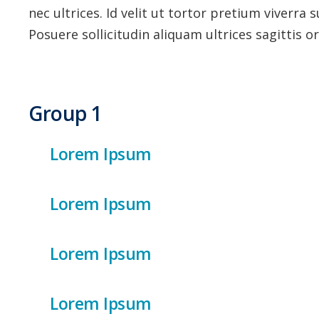
nec ultrices. Id velit ut tortor pretium viverr
Posuere sollicitudin aliquam ultrices sagittis or
Group 1
Lorem Ipsum
Lorem Ipsum
Montes nascetur ridiculus mus mauris vit
et malesuada fames ac turpis. Mauris sit
in ornare. Aliquet nec ullamcorper sit am
Lorem Ipsum
Montes nascetur ridiculus mus mauris vit
ullamcorper. Turpis egestas integer eget 
et malesuada fames ac turpis. Mauris sit
donec. Facilisis magna etiam tempor orci.
in ornare. Aliquet nec ullamcorper sit am
Lorem Ipsum
Montes nascetur ridiculus mus mauris vit
turpis tincidunt id. At elementum eu faci
ullamcorper. Turpis egestas integer eget 