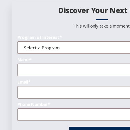
Discover Your Next
This will only take a moment
Program of Interest*
Name*
Email*
Phone Number*